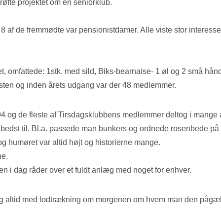
øfte projektet om en seniorklub.
 af de fremmødte var pensionistdamer. Alle viste stor interesse f
, omfattede: 1stk. med sild, Biks-bearnaise- 1 øl og 2 små hånd
okosten og inden årets udgang var der 48 medlemmer.
1994 og de fleste af Tirsdagsklubbens medlemmer deltog i mange
 bedst til. Bl.a. passede man bunkers og ordnede rosenbede på
 humøret var altid højt og historierne mange.
ne.
en i dag råder over et fuldt anlæg med noget for enhver.
d og altid med lodtrækning om morgenen om hvem man den pågæl