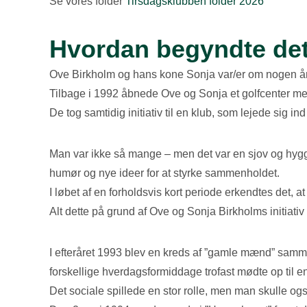
Se vores folder
Tirsdagsklubben folder 2026
Hvordan begyndte det
Ove Birkholm og hans kone Sonja var/er om nogen års
Tilbage i 1992 åbnede Ove og Sonja et golfcenter med 
De tog samtidig initiativ til en klub, som lejede sig 
Man var ikke så mange – men det var en sjov og hygge
humør og nye ideer for at styrke sammenholdet.
I løbet af en forholdsvis kort periode erkendtes det, a
Alt dette på grund af Ove og Sonja Birkholms initiativ
I efteråret 1993 blev en kreds af ”gamle mænd” samm
forskellige hverdagsformiddage trofast mødte op til e
Det sociale spillede en stor rolle, men man skulle og