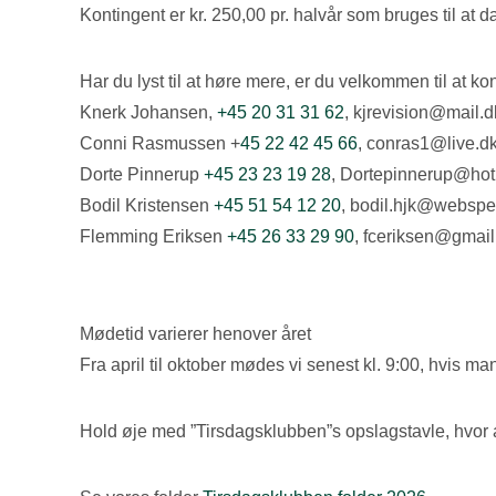
Kontingent er kr. 250,00 pr. halvår som bruges til at
Har du lyst til at høre mere, er du velkommen til at k
Knerk Johansen,
+45 20 31 31 62
, kjrevision@mail.d
Conni Rasmussen +
45 22 42 45 66
, conras1@live.d
Dorte Pinnerup
+45 23 23 19 28
, Dortepinnerup@ho
Bodil Kristensen
+45 51 54 12 20
, bodil.hjk@websp
Flemming Eriksen
+45 26 33 29 90
, fceriksen@gmai
Mødetid varierer henover året
Fra april til oktober mødes vi senest kl. 9:00, hvis man 
Hold øje med ”Tirsdagsklubben”s opslagstavle, hvor 