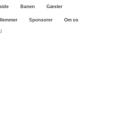
side
Banen
Gæster
dlemmer
Sponsorer
Om os
g