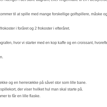
kommer til at spille med mange forskellige golfspillere, måske o
okoster i foråret og 2 frokoster i efteråret.
rafen, hvor vi starter med en kop kaffe og en croissant, hvorefte
n.
række og en herrerække på såvel stor som lille bane.
illekort, der viser hvilket hul man skal starte på.
 to får en lille flaske.