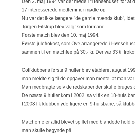
Den 2. maj 1994 var der møde i ”Hønsehuset” for at dr
17 interesserede medlemmer mødte op.
Nu var det ikke længere ”de gamle mænds klub”, idet 8
Jørgen Filstrup blev valgt som formand.
Første match blev den 10. maj 1994.
Første julefrokost, som Ove arrangerede i Hønsehuset
sammen til en matchfee på 30,- kr. Der var 33 til fr
Golfklubbens første 9 huller blev etableret august 
man meldte sig til de opgaver man mente, at man var
Man medbragte selv de redskaber der skulle bruges og
De næste 9 huller kom i 2002, så vi fik en 18-huls ba
I 2008 fik klubben yderligere en 9-hulsbane, så klubb
Matcherne er altid blevet spillet med blandede hol
man skulle begynde på.