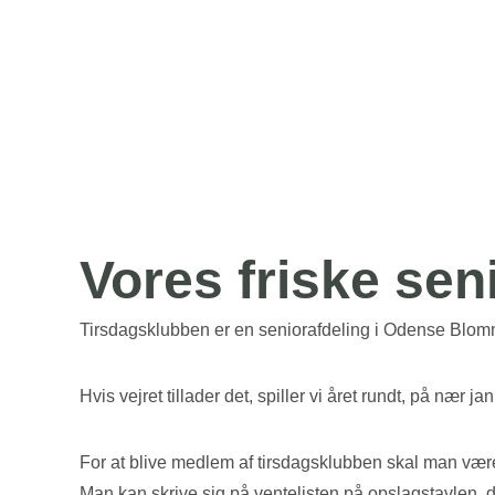
Vores friske sen
Tirsdagsklubben er en seniorafdeling i Odense Blomme
Hvis vejret tillader det, spiller vi året rundt, på nær 
For at blive medlem af tirsdagsklubben skal man være
Man kan skrive sig på ventelisten på opslagstavlen, de