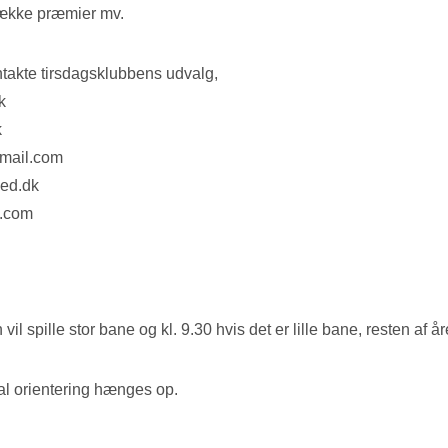
 dække præmier mv.
ontakte tirsdagsklubbens udvalg,
k
k
tmail.com
eed.dk
l.com
vil spille stor bane og kl. 9.30 hvis det er lille bane, resten af år
al orientering hænges op.