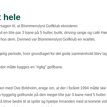
 hele
agen til, at Blommenslyst Golfklub eksisterer.
en lille par 3 bane på 5 huller, butik, driving range og café H
ind hos dem. Dermed var Blommenslyst Golfklub en realitet.
lig periode, hvor grundlaget for det gode sammenhold blev lagt
t der måtte bygges en ”rigtig” golfbane.
en med Ove Birkholm, enige om, at der i foråret 1994 måtte ske
n hyggelig golfrunde på den meget lille par 3-bane med 5 huller.
så blive bedre til at spille og hjælpe hinanden med at komme vid