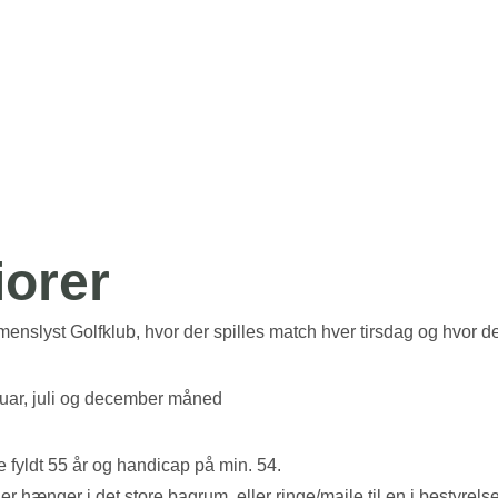
iorer
nslyst Golfklub, hvor der spilles match hver tirsdag og hvor det
januar, juli og december måned
 fyldt 55 år og handicap på min. 54.
r hænger i det store bagrum, eller ringe/maile til en i bestyrels