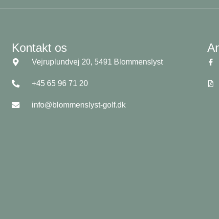
Kontakt os
A
Vejruplundvej 20, 5491 Blommenslyst
+45 65 96 71 20
info@blommenslyst-golf.dk